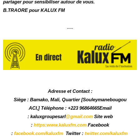
partager pour sensibiliser autour de vous.
B.TRAORE pour KALUX FM
.....
Adresse et Contact :
Siège :
Bamako, Mali, Quartier [Souleymanebougou
ACI,]
Téléphone :
+223 96864665
Email
:
kaluxgroupesarl
@gmail.com
Site web
:
https:www.kaluxfm.com
Facebook
:
facebook.com/kaluxfm
Twitter :
twitter.com/kaluxfm