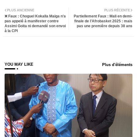
Twit
Wh
PLUS ANCIENNE
PLUS RÉCENTE
❌ Faux : Choguel Kokalla Maïga n’a
Partiellement Faux : Mali en demi-
ter
atsa
pas appelé à manifester contre
finale de l’Afrobasket 2025 : mais
Assimi Goïta ni demandé son envoi
pas une première depuis 38 ans
à la CPI
pp
YOU MAY LIKE
Plus d'éléments