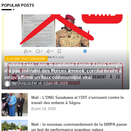
POPULAR POSTS
A LA UNE; FACT CHECKING
Burkina Faso : non, le capitaine Farouk Azaria Sorgho
n'a pas été radié des Forces armées, contrairement à
ce qu'affirme un faux communiqué viral
KALUX FM
juin 05, 2026
Mali : L'ONG Sasakawa et l'OIT s'unissent contre le
travail des enfants à Ségou
juin 19, 2026
Mali : le nouveau commandement de la DIRPA passe
un test de performance grandeur nature