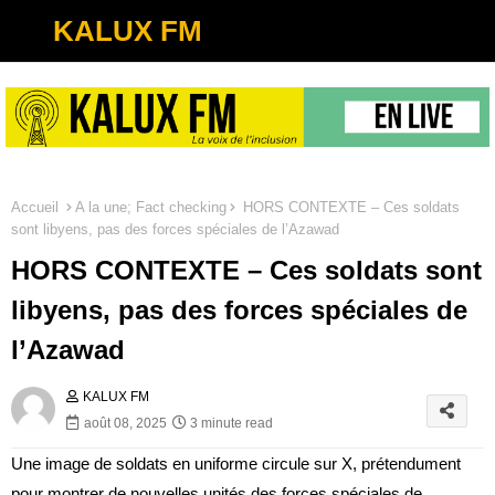
KALUX FM
Accueil
A la une; Fact checking
HORS CONTEXTE – Ces soldats
sont libyens, pas des forces spéciales de l’Azawad
HORS CONTEXTE – Ces soldats sont
libyens, pas des forces spéciales de
l’Azawad
KALUX FM
août 08, 2025
3 minute read
Une image de soldats en uniforme circule sur X, prétendument
pour montrer de nouvelles unités des forces spéciales de